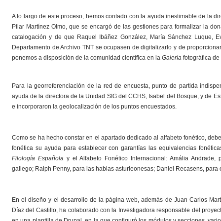
A lo largo de este proceso, hemos contado con la ayuda inestimable de la di
Pilar Martínez Olmo, que se encargó de las gestiones para formalizar la do
catalogación y de que Raquel Ibáñez González, María Sánchez Luque, Ev
Departamento de Archivo TNT se ocupasen de digitalizarlo y de proporcion
ponemos a disposición de la comunidad científica en la
Galería
fotográfica de
Para la georreferenciación de la red de encuesta, punto de partida indisp
ayuda de la directora de la Unidad SIG del CCHS, Isabel del Bosque, y de Es
e incorporaron la geolocalización de los puntos encuestados.
Como se ha hecho constar en el apartado dedicado al alfabeto fonético, deb
fonética su ayuda para establecer con garantías las equivalencias fonética
Filología Española
y el Alfabeto Fonético Internacional: Amália Andrade, 
gallego; Ralph Penny, para las hablas asturleonesas; Daniel Recasens, para el
En el diseño y el desarrollo de la página web, además de Juan Carlos Ma
Díaz del Castillo, ha colaborado con la Investigadora responsable del proyect
en una plantilla de Drupal, en la que configuró los módulos y secciones, var