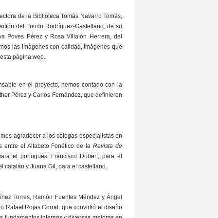
rectora de la Biblioteca Tomás Navarro Tomás,
nación del Fondo Rodríguez-Castellano, de su
a Poves Pérez y Rosa Villalón Herrera, del
arnos las imágenes con calidad, imágenes que
 esta página web.
ensable en el proyecto, hemos contado con la
ther Pérez y Carlos Fernández, que definieron
emos agradecer a los colegas especialistas en
s entre el Alfabeto Fonético de la
Revista de
para el portugués; Francisco Dubert, para el
 catalán y Juana Gil, para el castellano.
rtínez Torres, Ramón Fuentes Méndez y Ángel
o Rafael Rojas Corral, que convirtió el diseño
ios fundamentos internos y diversas mejoras en