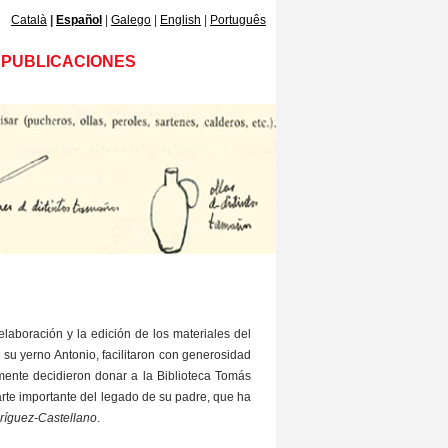
Català
Español
Galego
English
Português
PUBLICACIONES
laboración y la edición de los materiales del
 su yerno Antonio, facilitaron con generosidad
rmente decidieron donar a la Biblioteca Tomás
te importante del legado de su padre, que ha
íguez-Castellano
.