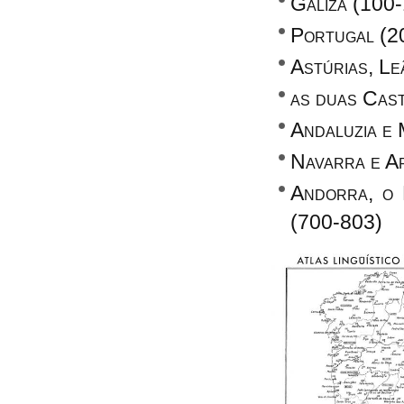
Galiza (100-
Portugal (2
Astúrias, L
as duas Cas
Andaluzia e 
Navarra e A
Andorra, o 
(700-803)