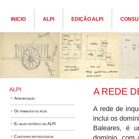
INICIO
ALPI
EDIÇÃO ALPI
CONSU
ALPI
A REDE D
Apresentação
A rede de inqu
Os trabalhos do atlas
inclui os domín
El valor histórico del ALPI
Baleares, é 
domínio, com 
Cuestiones metodológicas