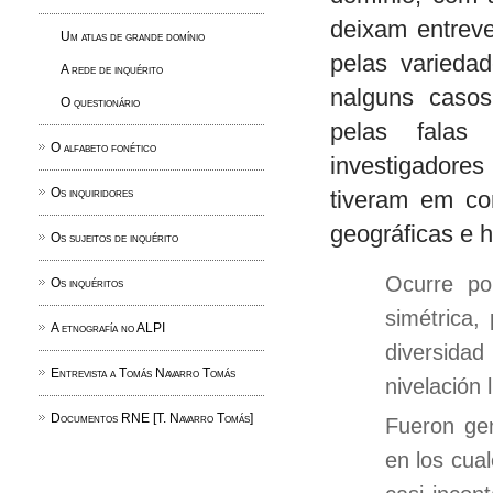
deixam entreve
Um atlas de grande domínio
pelas variedad
A rede de inquérito
nalguns casos
O questionário
pelas falas 
O alfabeto fonético
investigadores
Os inquiridores
tiveram em con
geográficas e h
Os sujeitos de inquérito
Ocurre po
Os inquéritos
simétrica,
A etnografía no ALPI
diversida
Entrevista a Tomás Navarro Tomás
nivelación 
Documentos RNE [T. Navarro Tomás]
Fueron gen
en los cual