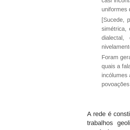
casi incon
uniformes 
[Sucede, p
simétrica,
dialecta
nivelament
Foram gera
quais a fa
incólumes 
povoações 
A rede é const
trabalhos geo