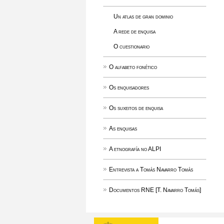
Un atlas de gran dominio
A rede de enquisa
O cuestionario
O alfabeto fonético
Os enquisadores
Os suxeitos de enquisa
As enquisas
A etnografía no ALPI
Entrevista a Tomás Navarro Tomás
Documentos RNE [T. Navarro Tomás]