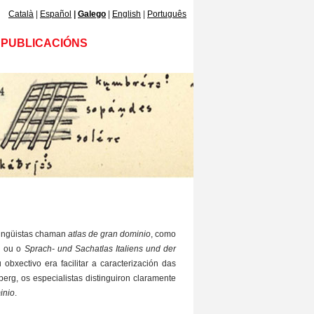
Català
Español
Galego
English
Português
PUBLICACIÓNS
lingüistas chaman
atlas de gran dominio
, como
n ou o
Sprach- und Sachatlas Italiens und der
obxectivo era facilitar a caracterización das
erg, os especialistas distinguiron claramente
inio
.