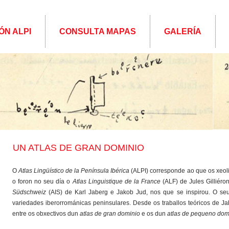
ÓN ALPI
CONSULTA MAPAS
GALERÍA
UN ATLAS DE GRAN DOMINIO
O
Atlas Lingüístico de la Península Ibérica
(ALPI) corresponde ao que os xeo
o foron no seu día o
Atlas Linguistique de la France
(ALF) de Jules Gilliéro
Südschweiz
(AIS) de Karl Jaberg e Jakob Jud, nos que se inspirou. O seu 
variedades iberorrománicas peninsulares. Desde os traballos teóricos de Jab
entre os obxectivos dun
atlas de gran dominio
e os dun
atlas de pequeno dom