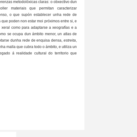
erenzas metodolóxicas claras: o obxectivo dun
ller materiais que permitan caracterizar
extenso, o que supón establecer unha rede de
s que poden non estar moi próximos entre si, e
e xeral como para adaptarse a xeografías e a
 como se ocupa dun ámbito menor, un atlas de
tarse dunha rede de enquisa densa,
estreita
,
ha malla que cubra todo o ámbito, e utiliza un
egado á realidade cultural do territorio que