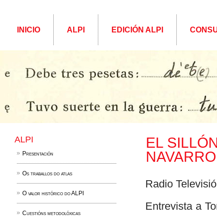
INICIO
ALPI
EDICIÓN ALPI
CONSU
ALPI
EL SILLÓ
NAVARRO
Presentación
Os traballos do atlas
Radio Televisi
O valor histórico do ALPI
Entrevista a T
Cuestións metodolóxicas