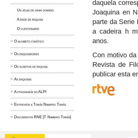
daquela corres
Un atlas de gran dominio
Joaquina en N
A rede de enquisa
parte da Serie
O cuestionario
a cadeira h m
anos.
O alfabeto fonético
Con motivo da 
Os enquisadores
Revista de Fil
Os suxeitos de enquisa
publicar esta e
As enquisas
A etnografía no ALPI
Entrevista a Tomás Navarro Tomás
Documentos RNE [T. Navarro Tomás]