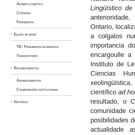
Alfabeto fonético
Lingüístico de
Criterios
anterioridade
Ferramenta
Ontario, locali
Equipo de apoio:
a colgalos n
importancia d
TIC: Ferramenta informática
encargoulle a 
Transcritores
Instituto de L
Recoñecementos
Ciencias Hu
Agradecementos
xeolingüística
Colaboracións institucionais
científico
ad h
resultado, o C
Histórico
comunidade cie
posibilidades 
actualidade a