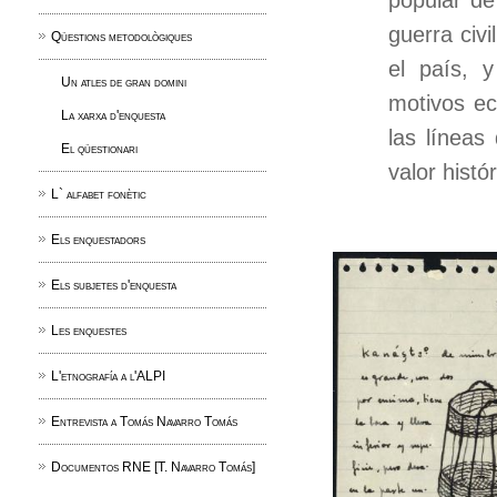
popular de
guerra civ
Qüestions metodològiques
el país, 
Un atles de gran domini
motivos ec
La xarxa d'enquesta
las líneas
El qüestionari
valor histór
L` alfabet fonètic
Els enquestadors
Els subjetes d'enquesta
Les enquestes
L'etnografía a l'ALPI
Entrevista a Tomás Navarro Tomás
Documentos RNE [T. Navarro Tomás]