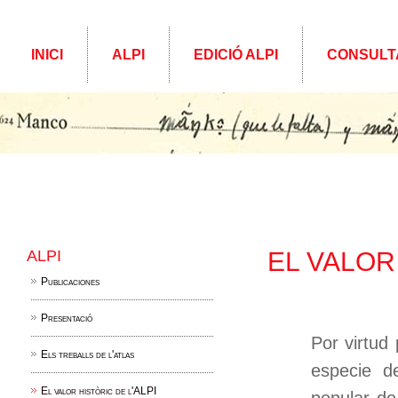
INICI
ALPI
EDICIÓ ALPI
CONSULT
ALPI
EL VALOR 
Publicaciones
Presentació
Por virtud
Els treballs de l'atlas
especie d
El valor històric de l'ALPI