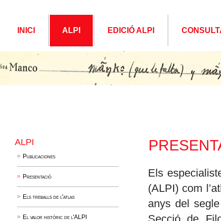
INICI
ALPI
EDICIÓ ALPI
CONSULT
ALPI
PRESENT
Publicaciones
Els especialist
Presentació
(ALPI) com l’a
Els treballs de l'atlas
anys del segl
Secció de Fil
El valor històric de l'ALPI