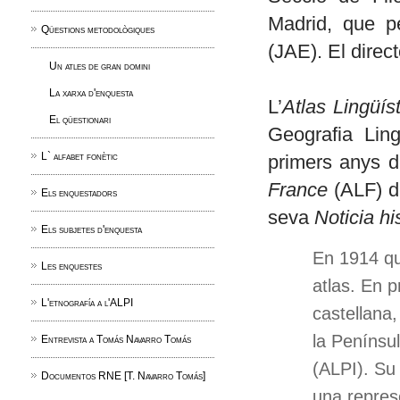
Madrid, que p
Qüestions metodològiques
(JAE). El direc
Un atles de gran domini
La xarxa d'enquesta
L’
Atlas Lingüís
El qüestionari
Geografia Lin
L` alfabet fonètic
primers anys de
France
(ALF) d
Els enquestadors
seva
Noticia hi
Els subjetes d'enquesta
En 1914 qu
Les enquestes
atlas. En p
L'etnografía a l'ALPI
castellana,
la Penínsul
Entrevista a Tomás Navarro Tomás
(ALPI). Su 
Documentos RNE [T. Navarro Tomás]
una repres