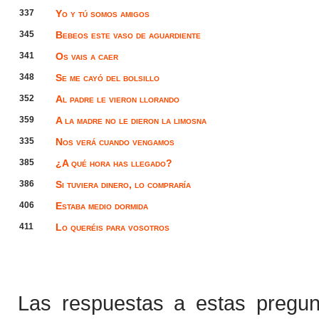
337
Yo y tú somos amigos
345
Bebeos este vaso de aguardiente
341
Os vais a caer
348
Se me cayó del bolsillo
352
Al padre le vieron llorando
359
A la madre no le dieron la limosna
335
Nos verá cuando vengamos
385
¿A qué hora has llegado?
386
Si tuviera dinero, lo compraría
406
Estaba medio dormida
411
Lo queréis para vosotros
Las respuestas a estas pregu