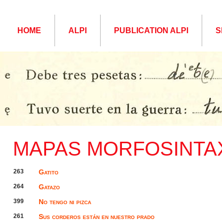
HOME
ALPI
PUBLICATION ALPI
S
MAPAS MORFOSINTA
263
Gatito
264
Gatazo
399
No tengo ni pizca
261
Sus corderos están en nuestro prado